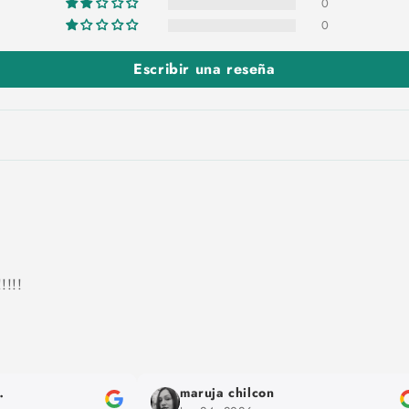
0
0
Escribir una reseña
!!!!
maximiliano 2093