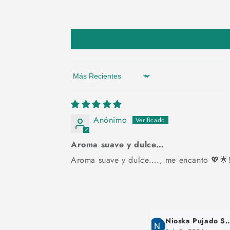
Sort by
Anónimo
Aroma suave y dulce…
Aroma suave y dulce…., me encanto 💖🌟!
Nioska Pujado Santana
maruja chilcon