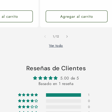
habitual
de
oferta
al carrito
Agregar al carrito
de
1
/
12
Ver todo
Reseñas de Clientes
5.00 de 5
Basado en 1 reseña
1
0
0