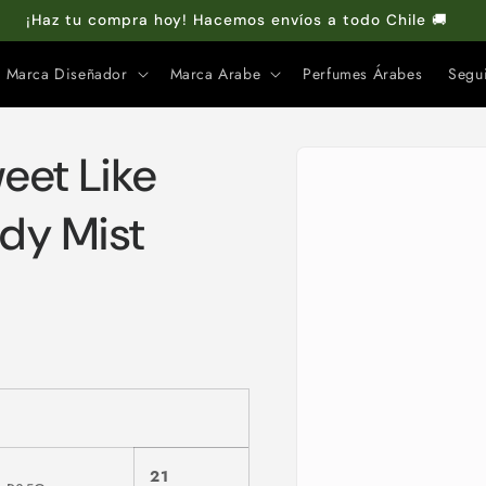
Compra online y retira GRATIS en tienda 🏬
Marca Diseñador
Marca Arabe
Perfumes Árabes
Segu
Ir
directamente
eet Like
a la
información
del producto
dy Mist
21