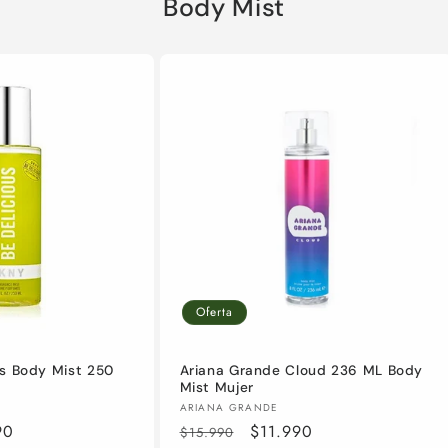
Body Mist
Oferta
us Body Mist 250
Ariana Grande Cloud 236 ML Body
Mist Mujer
Proveedor:
ARIANA GRANDE
90
Precio
Precio
$11.990
$15.990