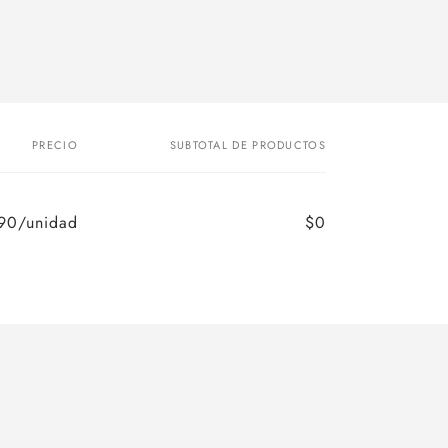
PRECIO
SUBTOTAL DE PRODUCTOS
90/unidad
$0
Precio
Precio
habitual
de
oferta