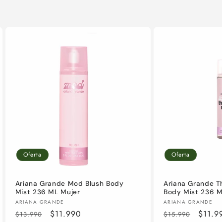
Oferta
Oferta
Ariana Grande Mod Blush Body
Ariana Grande T
Mist 236 ML Mujer
Body Mist 236 M
Proveedor:
Proveedor:
ARIANA GRANDE
ARIANA GRANDE
Precio
Precio
$11.990
Precio
Preci
$11.9
$13.990
$15.990