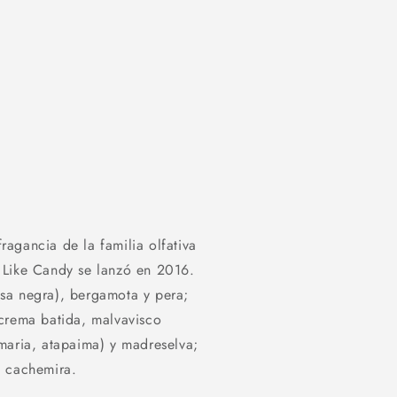
agancia de la familia olfativa
 Like Candy se lanzó en 2016.
sa negra), bergamota y pera;
 crema batida, malvavisco
maria, atapaima) y madreselva;
e cachemira.