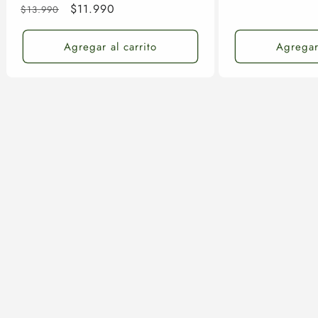
habitual
de
Precio
Precio
$11.990
$13.990
totales
oferta
habitual
de
oferta
Agregar al carrito
Agregar 