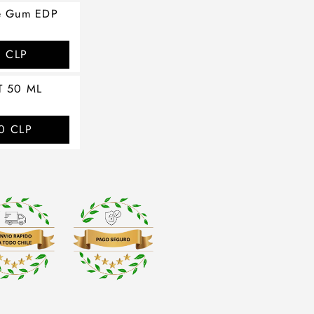
le Gum EDP
0 CLP
T 50 ML
0 CLP