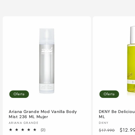
Oferta
Oferta
Ariana Grande Mod Vanilla Body
DKNY Be Delicio
Mist 236 ML Mujer
ML
Proveedor:
Proveedor:
ARIANA GRANDE
DKNY
Precio
Precio
$12.9
2
(2)
$17.990
reseñas