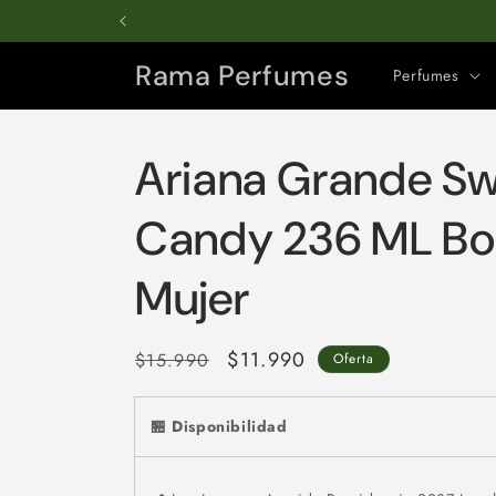
Ir
directamente
al contenido
Rama Perfumes
Perfumes
Ariana Grande Sw
Candy 236 ML Bo
Mujer
Precio
Precio
$11.990
$15.990
Oferta
habitual
de
oferta
🏪 Disponibilidad