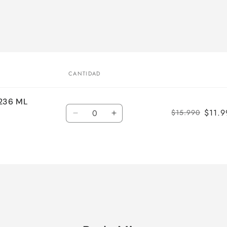
CANTIDAD
 236 ML
Cantidad
$11.9
$15.990
Reducir
Aumentar
cantidad
cantidad
para
para
Default
Default
Title
Title