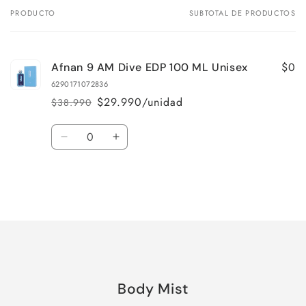
PRODUCTO
SUBTOTAL DE PRODUCTOS
Tu
carrito
$0
Afnan 9 AM Dive EDP 100 ML Unisex
6290171072836
$29.990/unidad
$38.990
Precio
Precio
habitual
de
Cantidad
oferta
Reducir
Aumentar
cantidad
cantidad
para
para
Default
Default
Title
Title
Cargando...
Body Mist