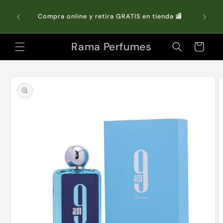
Ir
directamente
do Chile
Compra online y retira GRATIS en tienda 🏬
al contenido
Rama Perfumes
Carrito
Ir
directamente
a la
información
del producto