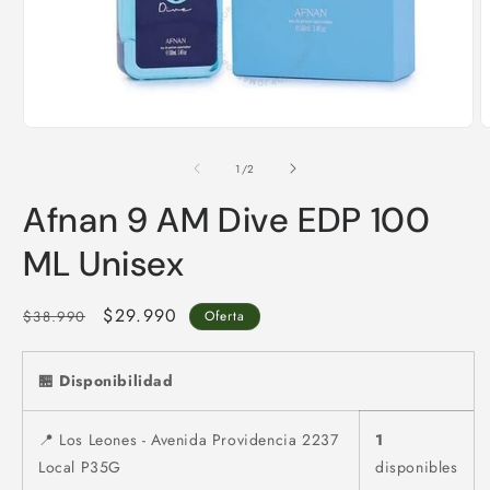
Abrir
A
elemento
e
multimedia
m
de
1
/
2
1
2
en
e
Afnan 9 AM Dive EDP 100
una
u
ventana
v
modal
m
ML Unisex
Precio
Precio
$29.990
$38.990
Oferta
habitual
de
oferta
🏪 Disponibilidad
📍 Los Leones - Avenida Providencia 2237
1
Local P35G
disponibles