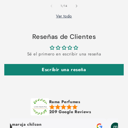
de
1
/
14
Ver todo
Reseñas de Clientes
Sé el primero en escribir una reseña
Escribir una reseña
Rama Perfumes
209 Google Reviews
maruja chilcon
max