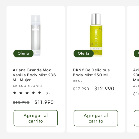
Oferta
Oferta
Ariana Grande Mod
DKNY Be Delicious
Ar
Vanilla Body Mist 236
Body Mist 250 ML
23
ML Mujer
Mu
Proveedor:
DKNY
Proveedor:
Pr
ARIANA GRANDE
AR
Precio
Precio
$12.990
$17.990
Pr
2
(2)
$1
habitual
de
reseñas
ha
Precio
Precio
$11.990
totales
$13.990
oferta
habitual
de
Agregar al
Agregar al
oferta
carrito
carrito