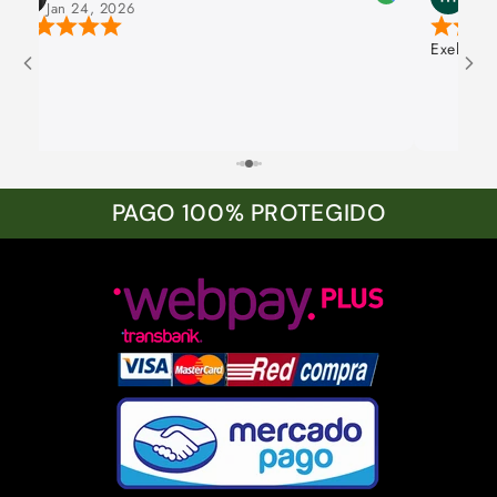
Jan 24, 2026
Jan 
Exelente 
PAGO 100% PROTEGIDO