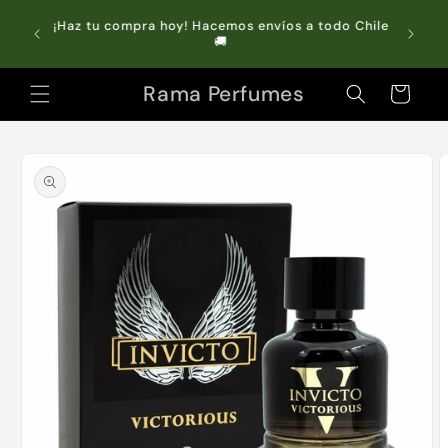
Ir
directamente
do Chile
Compra online y retira GRATIS en tienda 🏬
al contenido
Rama Perfumes
Carrito
Ir
directamente
a la
información
del producto