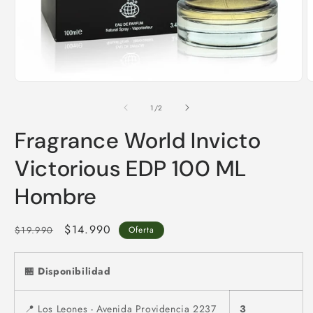
Abrir
A
elemento
e
multimedia
m
de
1
/
2
1
2
en
e
Fragrance World Invicto
una
u
ventana
v
modal
m
Victorious EDP 100 ML
Hombre
Precio
Precio
$14.990
$19.990
Oferta
habitual
de
oferta
🏪 Disponibilidad
📍 Los Leones - Avenida Providencia 2237
3