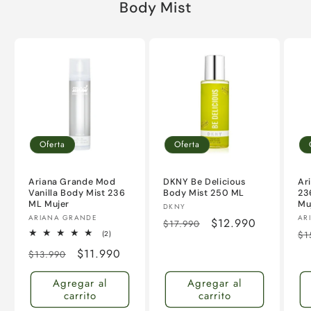
Body Mist
Oferta
Oferta
Ariana Grande Mod
DKNY Be Delicious
Ar
Vanilla Body Mist 236
Body Mist 250 ML
23
ML Mujer
Mu
Proveedor:
DKNY
Proveedor:
Pr
ARIANA GRANDE
AR
Precio
Precio
$12.990
$17.990
Pr
2
(2)
$1
habitual
de
reseñas
ha
Precio
Precio
$11.990
totales
$13.990
oferta
habitual
de
Agregar al
Agregar al
oferta
carrito
carrito