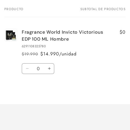
PRODUCTO
SUBTOTAL DE PRODUCTOS
Tu
carrito
$0
Fragrance World Invicto Victorious
EDP 100 ML Hombre
6291108325780
$14.990/unidad
$19.990
Precio
Precio
habitual
de
Cantidad
oferta
Reducir
Aumentar
cantidad
cantidad
para
para
Default
Default
Title
Title
Cargando...