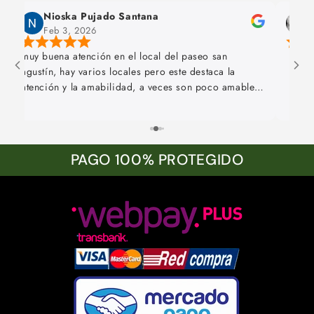
Nioska Pujado Santana
m
Feb 3, 2026
J
muy buena atención en el local del paseo san
agustín, hay varios locales pero este destaca la
atención y la amabilidad, a veces son poco amables
en los otros locales entonces me quedé con este
para comprar siempre, lo recomiendo al 100% 🩷 y
los aromas te quedan y perduran todo el día en el
cuerpo, muchas gracias 😊
PAGO 100% PROTEGIDO