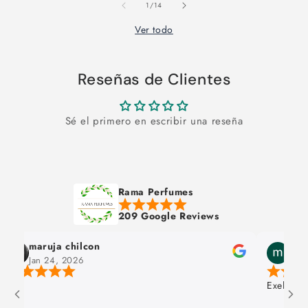
de
1
/
14
Ver todo
Reseñas de Clientes
Sé el primero en escribir una reseña
Rama Perfumes
209 Google Reviews
maruja chilcon
max
Jan 24, 2026
Jan 
Exelente 