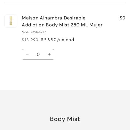
carrito
$0
Maison Alhambra Desirable
Addiction Body Mist 250 ML Mujer
6290362348917
$9.990/unidad
$13.990
Precio
Precio
habitual
de
Cantidad
oferta
Reducir
Aumentar
cantidad
cantidad
para
para
Default
Default
Title
Title
Cargando...
Body Mist