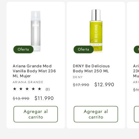
Oferta
Oferta
Ariana Grande Mod
DKNY Be Delicious
Ar
Vanilla Body Mist 236
Body Mist 250 ML
23
ML Mujer
Mu
Proveedor:
DKNY
Proveedor:
Pr
ARIANA GRANDE
AR
Precio
Precio
$12.990
$17.990
Pr
2
(2)
$1
habitual
de
reseñas
ha
Precio
Precio
$11.990
totales
$13.990
oferta
habitual
de
Agregar al
Agregar al
oferta
carrito
carrito