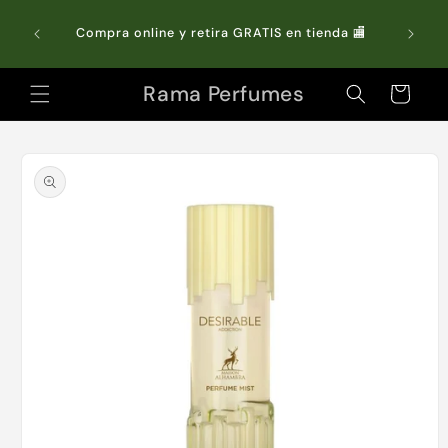
Ir
directamente
do Chile
Compra online y retira GRATIS en tienda 🏬
al contenido
Rama Perfumes
Carrito
Ir
directamente
a la
información
del producto