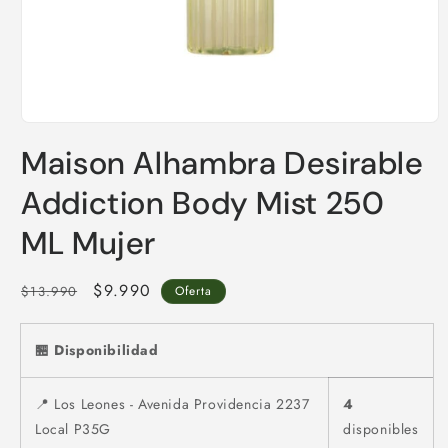
Abrir
elemento
Maison Alhambra Desirable
multimedia
1
en
Addiction Body Mist 250
una
ventana
ML Mujer
modal
Precio
Precio
$9.990
$13.990
Oferta
habitual
de
oferta
🏪 Disponibilidad
📍 Los Leones - Avenida Providencia 2237
4
Local P35G
disponibles