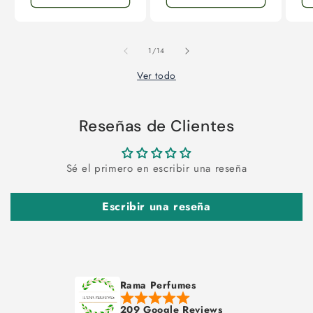
de
1
/
14
Ver todo
Reseñas de Clientes
Sé el primero en escribir una reseña
Escribir una reseña
Rama Perfumes
209 Google Reviews