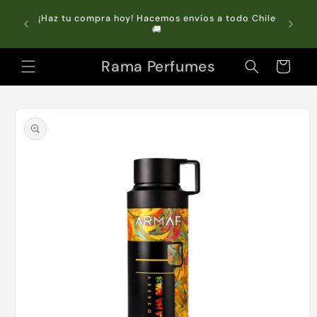
Ir
directamente
do Chile
Compra online y retira GRATIS en tienda 🏬
al contenido
Rama Perfumes
Carrito
Ir
directamente
a la
información
del producto