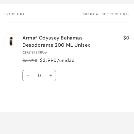
PRODUCTO
SUBTOTAL DE PRODUCTOS
Tu
carrito
$0
Armaf Odyssey Bahamas
Desodorante 200 ML Unisex
6295199813966
$3.990/unidad
$5.990
Precio
Precio
habitual
de
Cantidad
oferta
Reducir
Aumentar
cantidad
cantidad
para
para
Default
Default
Title
Title
Cargando...