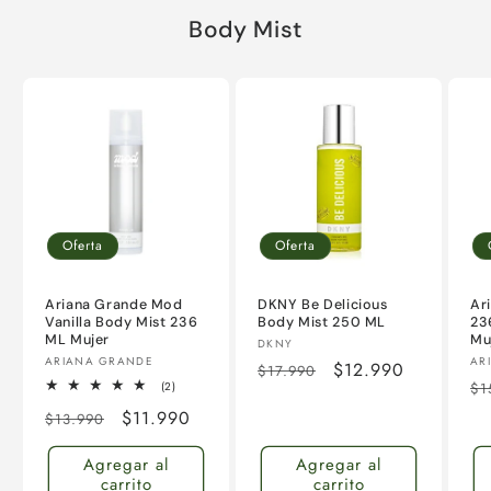
Body Mist
Oferta
Oferta
Ariana Grande Mod
DKNY Be Delicious
Ar
Vanilla Body Mist 236
Body Mist 250 ML
23
ML Mujer
Mu
Proveedor:
DKNY
Proveedor:
Pr
ARIANA GRANDE
AR
Precio
Precio
$12.990
$17.990
Pr
2
(2)
$1
habitual
de
reseñas
ha
Precio
Precio
$11.990
totales
$13.990
oferta
habitual
de
Agregar al
Agregar al
oferta
carrito
carrito