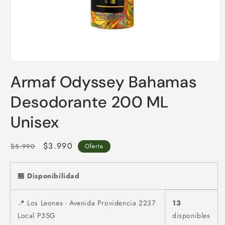
Abrir
elemento
Armaf Odyssey Bahamas
multimedia
1
en
Desodorante 200 ML
una
ventana
Unisex
modal
Precio
Precio
$3.990
$5.990
Oferta
habitual
de
oferta
🏪 Disponibilidad
📍 Los Leones - Avenida Providencia 2237
13
Local P35G
disponibles