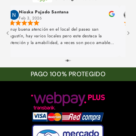
Nioska Pujado Santana
m
Feb 3, 2026
J
muy buena atención en el local del paseo san
agustín, hay varios locales pero este destaca la
atención y la amabilidad, a veces son poco amables
en los otros locales entonces me quedé con este
para comprar siempre, lo recomiendo al 100% 🩷 y
los aromas te quedan y perduran todo el día en el
cuerpo, muchas gracias 😊
PAGO 100% PROTEGIDO