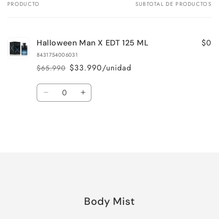
PRODUCTO
SUBTOTAL DE PRODUCTOS
Tu
carrito
$0
Halloween Man X EDT 125 ML
8431754006031
$33.990/unidad
$65.990
Precio
Precio
habitual
de
Cantidad
oferta
Reducir
Aumentar
cantidad
cantidad
para
para
Default
Default
Title
Title
Cargando...
Body Mist