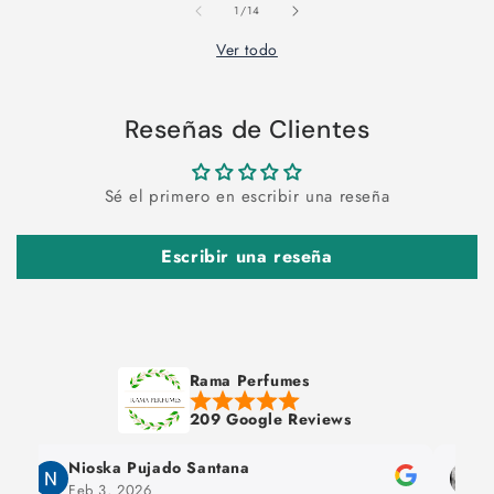
de
1
/
14
Ver todo
Reseñas de Clientes
Sé el primero en escribir una reseña
Escribir una reseña
Rama Perfumes
209 Google Reviews
o Santana
maruja chilcon
Jan 24, 2026