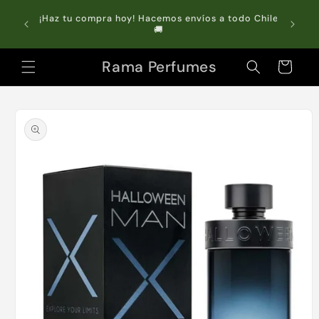
Ir
directamente
do Chile
Compra online y retira GRATIS en tienda 🏬
al contenido
Rama Perfumes
Carrito
Ir
directamente
a la
información
del producto