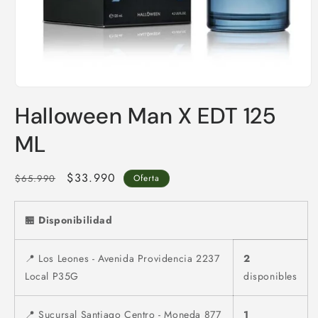
Abrir
elemento
Halloween Man X EDT 125
multimedia
1
en
ML
una
ventana
modal
Precio
Precio
$33.990
$65.990
Oferta
habitual
de
oferta
🏪 Disponibilidad
📍 Los Leones - Avenida Providencia 2237
2
Local P35G
disponibles
📍 Sucursal Santiago Centro - Moneda 877
1