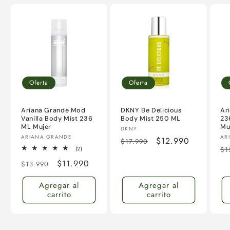
Oferta
Oferta
Ariana Grande Mod
DKNY Be Delicious
Ar
Vanilla Body Mist 236
Body Mist 250 ML
23
ML Mujer
Mu
Proveedor:
DKNY
Proveedor:
Pr
ARIANA GRANDE
AR
Precio
Precio
$12.990
$17.990
Pr
2
(2)
$1
habitual
de
reseñas
ha
Precio
Precio
$11.990
totales
$13.990
oferta
habitual
de
Agregar al
Agregar al
oferta
carrito
carrito