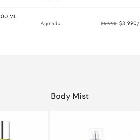
 200 ML
Cantidad
Agotado
$3.990/
$5.990
Body Mist