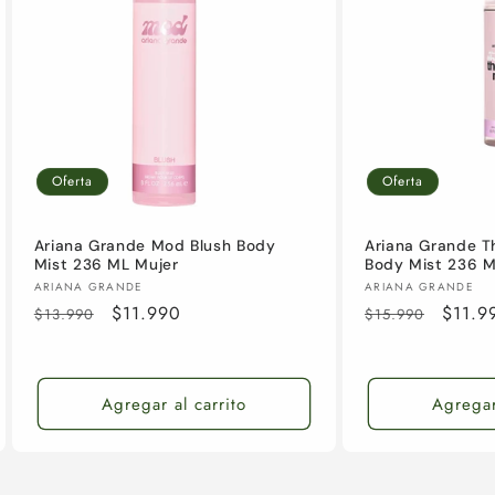
Oferta
Oferta
Ariana Grande Mod Blush Body
Ariana Grande T
Mist 236 ML Mujer
Body Mist 236 M
Proveedor:
Proveedor:
ARIANA GRANDE
ARIANA GRANDE
Precio
Precio
$11.990
Precio
Preci
$11.9
$13.990
$15.990
habitual
de
habitual
de
oferta
oferta
Agregar al carrito
Agregar