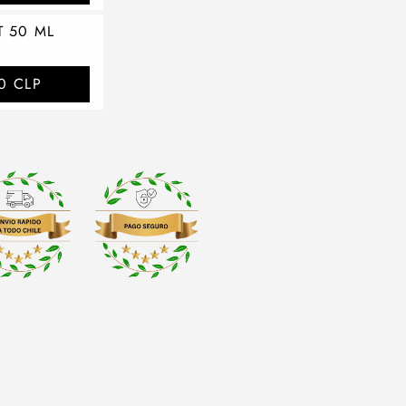
T 50 ML
0 CLP