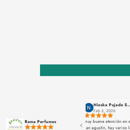
Nioska Pujado Santana
maruja chilcon
 3, 2026
Jan 24, 2026
na atención en el local del paseo
Rama Perfumes
tín, hay varios locales pero este