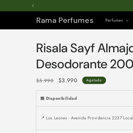
Ir
directamente
al contenido
Rama Perfumes
Perfumes
Risala Sayf Almaj
Desodorante 200
Precio
Precio
$3.990
$5.990
Agotado
habitual
de
oferta
🏪 Disponibilidad
📍 Los Leones - Avenida Providencia 2237 Loc