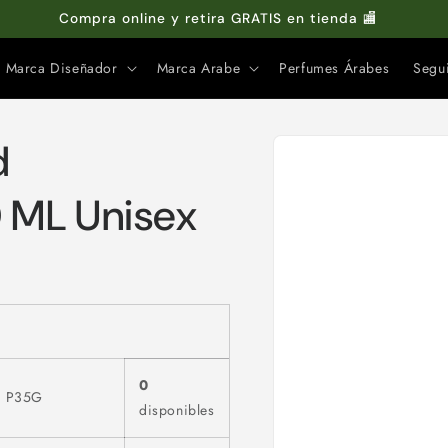
Compra online y retira GRATIS en tienda 🏬
Marca Diseñador
Marca Arabe
Perfumes Árabes
Segu
Ir
directamente
d
a la
información
del producto
 ML Unisex
0
al P35G
disponibles