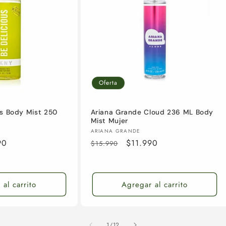
Oferta
us Body Mist 250
Ariana Grande Cloud 236 ML Body
Mist Mujer
Proveedor:
ARIANA GRANDE
90
Precio
Precio
$11.990
$15.990
habitual
de
oferta
al carrito
Agregar al carrito
de
1
/
12