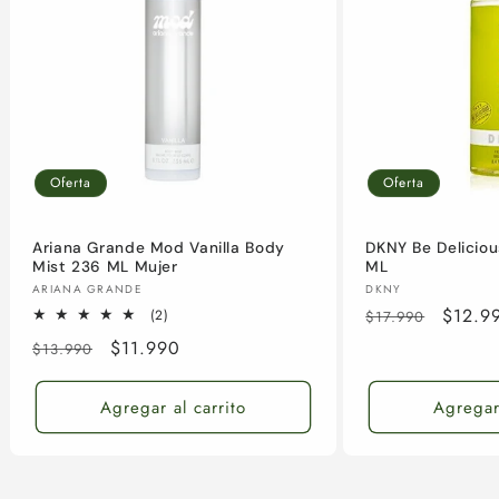
Oferta
Oferta
Ariana Grande Mod Vanilla Body
DKNY Be Delicio
Mist 236 ML Mujer
ML
Proveedor:
Proveedor:
ARIANA GRANDE
DKNY
Precio
Precio
$12.9
2
(2)
$17.990
reseñas
habitual
de
Precio
Precio
$11.990
$13.990
totales
oferta
habitual
de
oferta
Agregar al carrito
Agregar 