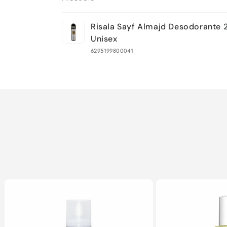
Tu
Risala Sayf Almajd Desodorante
carrito
Unisex
6295199800041
Cargando...